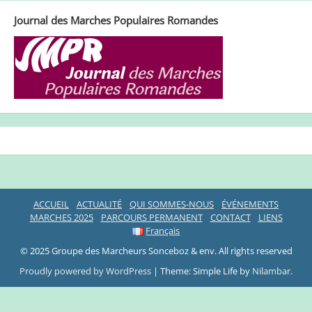
Journal des Marches Populaires Romandes
ACCUEIL
ACTUALITÉ
QUI SOMMES-NOUS
ÉVÉNEMENTS
MARCHES 2025
PARCOURS PERMANENT
CONTACT
LIENS
Français
© 2025 Groupe des Marcheurs Sonceboz & env. All rights reserved
Proudly powered by WordPress
|
Theme: Simple Life by
Nilambar
.