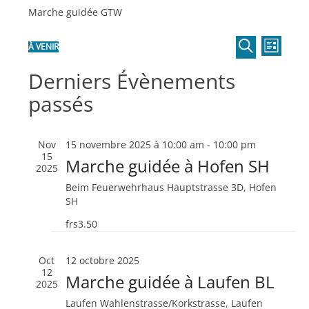
Marche guidée GTW
Recher
Navi
À VENIR
LISTE
de
Sélectionnez
RECHERCHE
et
Derniers Évènements
une
vues
navigat
date.
Évèn
passés
de
vues
Nov
15 novembre 2025 à 10:00 am
-
10:00 pm
Évènem
15
Marche guidée à Hofen SH
2025
Beim Feuerwehrhaus
Hauptstrasse 3D, Hofen
SH
frs3.50
Oct
12 octobre 2025
12
Marche guidée à Laufen BL
2025
Laufen
Wahlenstrasse/Korkstrasse, Laufen