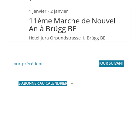
navigat
date.
Évèn
1 janvier
-
2 janvier
de
11ème Marche de Nouvel
vues
An à Brügg BE
Évènem
Hotel Jura
Orpundstrasse 1, Brügg BE
Jour précédent
JOUR SUIVANT
S’ABONNER AU CALENDRIER